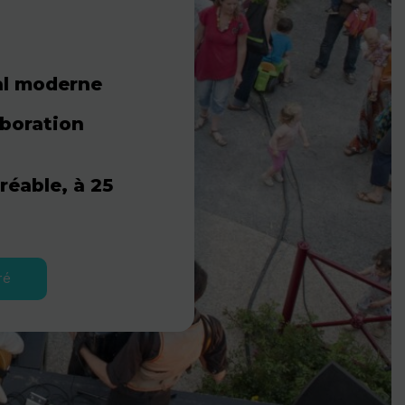
al moderne
aboration
réable, à 25
ré