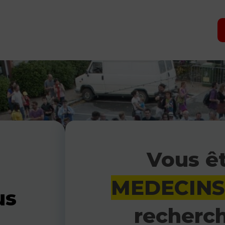
Vous ê
MEDECIN
us
recherch