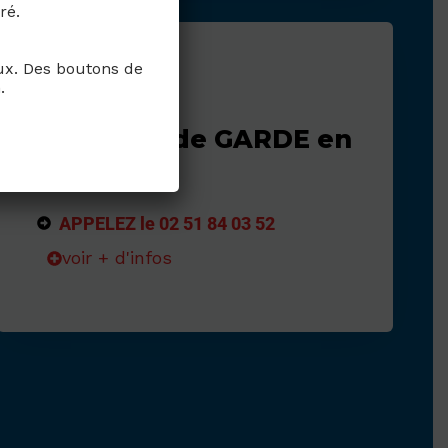
ré.
aux. Des boutons de
.
MEDECIN de GARDE en
JOURNEE
APPELEZ le 02 51 84 03 52
voir + d'infos