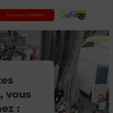
Soutenez l'initiative
tes
S
,
vous
ez :