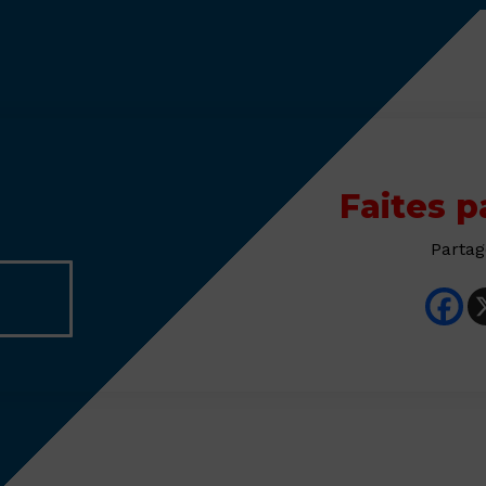
Faites p
Partag