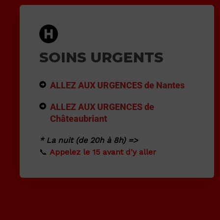
SOINS URGENTS
ALLEZ AUX URGENCES de Nantes
ALLEZ AUX URGENCES de
Châteaubriant
* La nuit (de 20h à 8h) =>
📞
Appelez le 15 avant d’y aller