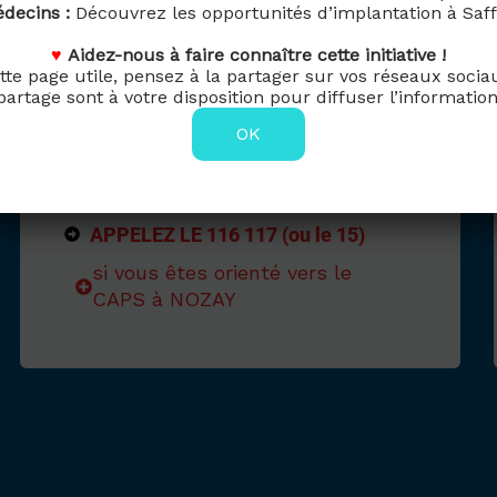
decins :
Découvrez les opportunités d’implantation à Saff
♥
Aidez-nous à faire connaître cette initiative !
tte page utile, pensez à la partager sur vos réseaux soci
partage sont à votre disposition pour diffuser l’information
OK
MEDECIN de GARDE le
SOIR ou WEEK-END
APPELEZ LE 116 117 (ou le 15)
si vous êtes orienté vers le
CAPS à NOZAY