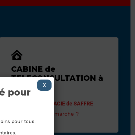
CABINE de
TELECONSULTATION à
X
SAFFRE
é pour
RDV > PHARMACIE de SAFFRE
Comment ça marche ?
 soins pour tous.
taires.